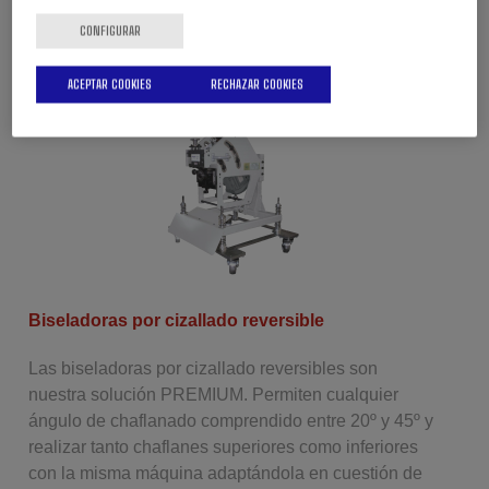
segundos manteniendo las condiciones óptimas de
CONFIGURAR
trabajo.
Más información
ACEPTAR COOKIES
RECHAZAR COOKIES
Biseladoras por cizallado reversible
Las biseladoras por cizallado reversibles son
nuestra solución PREMIUM. Permiten cualquier
ángulo de chaflanado comprendido entre 20º y 45º y
realizar tanto chaflanes superiores como inferiores
con la misma máquina adaptándola en cuestión de