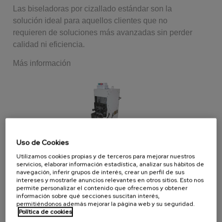
Las biseladoras por cizallado estándar son la
solución ideal para aquellos clientes que no
requieren de soluciones más avanzadas sin perder
calidad ni eficiencia.
Más información
Uso de Cookies
Utilizamos cookies propias y de terceros para mejorar nuestros
servicios, elaborar información estadística, analizar sus hábitos de
Biseladoras por cizallado gradual
navegación, inferir grupos de interés, crear un perfil de sus
intereses y mostrarle anuncios relevantes en otros sitios. Esto nos
permite personalizar el contenido que ofrecemos y obtener
Con las biseladoras por cizallado gradual cada
información sobre qué secciones suscitan interés,
permitiéndonos además mejorar la página web y su seguridad.
plano especifica ángulos diferentes de chaflanado,
Política de cookies
ésta es su opción. Cambie de ángulo en pocos