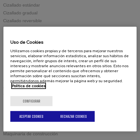
Cizallado estándar
Cizallado gradual
Cizallado reversible
Mecanizado de gran espesor
Uso de Cookies
Repuestos
Utilizamos cookies propias y de terceros para mejorar nuestros
Herramientas de corte
servicios, elaborar información estadística, analizar sus hábitos de
Piezas de recambio
navegación, inferir grupos de interés, crear un perfil de sus
intereses y mostrarle anuncios relevantes en otros sitios. Esto nos
permite personalizar el contenido que ofrecemos y obtener
información sobre qué secciones suscitan interés,
Soluciones por industria
permitiéndonos además mejorar la página web y su seguridad.
Política de cookies
Almacenajes y depósitos
Calderería industrial
CONFIGURAR
Energía eólica y térmica
Estructuras civiles y offshore
ACEPTAR COOKIES
RECHAZAR COOKIES
Fabricantes
Mantenimiento y soldadura
Maquinaria de construcción