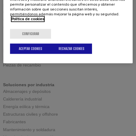
permite personalizar el contenido que ofrecemos y obtener
Biseladoras
información sobre qué secciones suscitan interés,
Cizallado estándar
permitiéndonos además mejorar la página web y su seguridad.
Política de cookies
Cizallado gradual
Cizallado reversible
CONFIGURAR
Mecanizado de gran espesor
ACEPTAR COOKIES
RECHAZAR COOKIES
Repuestos
Herramientas de corte
Piezas de recambio
Soluciones por industria
Almacenajes y depósitos
Calderería industrial
Energía eólica y térmica
Estructuras civiles y offshore
Fabricantes
Mantenimiento y soldadura