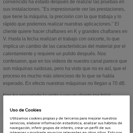
convencido ha estado después de realizar las pruebas en
sus instalaciones. "Es impresionante ver las prestaciones,
que tiene la máquina, la precisión con la que trabaja y lo
rápido que podemos realizar nuestras aplicaciones." El
cliente quiere hacer chaflanes en K y grandes chaflanes en
V. Hasta la fecha realizan el trabajo con oxicorte, lo que
implica un cambio de las características del material por el
calentamiente y requiere un pulido después. Nos
confesaron, que en los videos de nuestro canal.parece que
son máquinas ruidosas, pero ha visto que no es así, que el
proceso es mucho más silencioso de lo que se había
esperado. En efecto nuestras máquinas no llegan a 70 dB.
Nos ha encantado la visita y ver un cliente tan feliz!
Uso de Cookies
Utilizamos cookies propias y de terceros para mejorar nuestros
servicios, elaborar información estadística, analizar sus hábitos de
SOLUCIONES
navegación, inferir grupos de interés, crear un perfil de sus
intereses y mostrarle anuncios relevantes en otros sitios. Esto nos