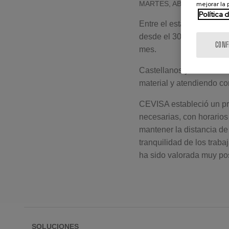
MARTES, ABRIL 14, 2020
mejorar la
Política 
Entre el estado de alarm
desde el 30 de marzo al
CONF
mes.
Castellanos y Echevarría
material y atendiendo co
CEVISA estableció un pr
necesarias, con horarios
mantener la distancia d
tranquilidad de los trab
ha sido valorada muy po
SOLUCIONES