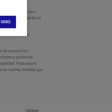
idades no esenciales
radas prácticamente un
 COOKIES
liente entregando
as de prevención
ectantes y pudiendo
seguridad. Para mayor
por su cuenta, medida que
CEVISA