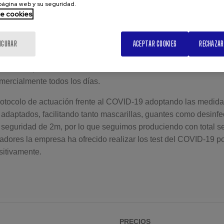
 página web y su seguridad.
de cookies
a decretado el 14 de marzo, el decreto que paralizaba las activ
 9 de abril y la Semana Santa, muchas empresas han estado pa
IGURAR
ACEPTAR COOKIES
RECHAZAR
 – Vitoria, S.A. ha mantenido en todo momento la atención al c
mercialmente todos los días.
otocolo de actuación frente al COVID-19 adoptando las medid
 adaptados, facilitando tanto mascarillas, guantes como desinf
e seguridad de 2m, por lo que seguimos produciendo con total 
ajadores la empresa ha ofrecido realizar los test del COVID-19 
sitivamente.
PRECIOS