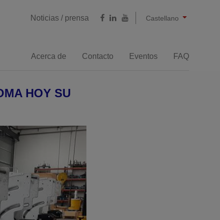
English
Français
Deutsch
Noticias / prensa
Castellano
Acerca de
Contacto
Eventos
FAQ
Mecanizado
OMA HOY SU
s reversibles
Biseladoras gran espesor