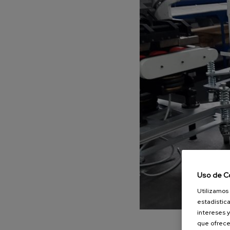
Piezas de rec
REPUESTOS
Elegir máquina
Solicitar reparación
Uso de C
Utilizamos 
estadística
intereses y
que ofrece