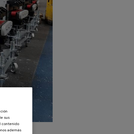
ación
de sus
el contenido
donos además