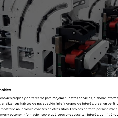
ambio
Herramientas de corte
Elegir máquina
ookies
cookies propias y de terceros para mejorar nuestros servicios, elaborar inform
, analizar sus hábitos de navegación, inferir grupos de interés, crear un perfil 
 mostrarle anuncios relevantes en otros sitios. Esto nos permite personalizar 
mos y obtener información sobre qué secciones suscitan interés, permitién