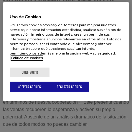
preguntas. La ventaja: las solicitudes aún no equivalen a
decisiones, por lo que un NO del cliente es poco probable.
Uso de Cookies
Utilizamos cookies propias y de terceros para mejorar nuestros
APOYA A TUS VENDEDORES
servicios, elaborar información estadística, analizar sus hábitos de
navegación, inferir grupos de interés, crear un perfil de sus
Cuando prevalezca el miedo, ofrezca compañerismo. Si
intereses y mostrarle anuncios relevantes en otros sitios. Esto nos
aprender es importante, ofrezca preguntas y consejos.
permite personalizar el contenido que ofrecemos y obtener
información sobre qué secciones suscitan interés,
Cuando se descubra el talento, utilícelo para hacer un
permitiéndonos además mejorar la página web y su seguridad.
cambio.
Política de cookies
Descubra en qué fase se encuentra ahora su empleado. En
CONFIGURAR
una depresión, muchos formadores de ventas guardan
silencio porque parece que no hay una solución visible.
ACEPTAR COOKIES
RECHAZAR COOKIES
Confíe en el potencial de sus vendedores. La crisis es una
oportunidad para preguntar "¿Cuál es su mayor esperanza
en términos de nuestra cooperación?" Esté presente cuando
las ventas recuperen la esperanza y activen su propio
potencial. Abstente de un análisis dramático de la situación,
que de todos modos no puedes cambiar.